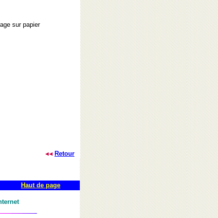
rage sur papier
Retour
Haut de page
ternet