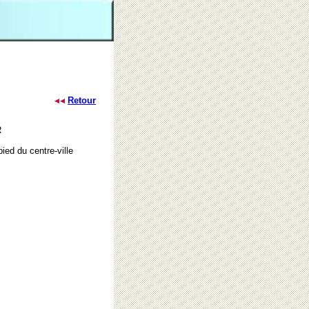
Retour
R
ied du centre-ville