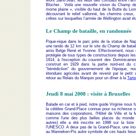
Mont Saint-Jean, les lieux des combats entre l’ar
Blücher... Voilà une nouvelle vision du Champ de 
morne plaine », visible du haut de la Butte du Li
découvrant le relief vallonné, les chemins creux,
crêtes sur lesquelles l’armée de Wellington avait ét
Le Champ de bataille, en randonnée
Pique-nique dans le parc près de la statue de Napo
une rando de 12 km sur le site du Champ de batail
amis Belge René et Yvonne. Effectivement, nous
protégée de tous types de constructions depuis le
1914, à l'exception du couvent des Dominicaine
construit en 1929 dans la partie nord-est du 
"bénédiction" du gouvernement de l'époque, no
étendues agricoles avant de revenir par le petit 
retour au Relais du Marquis pour un dîner à la
Tarte
Jeudi 8 mai 2008 : visite à Bruxelles
Balade en car et à pied, notre guide Virginie nous f
la célèbre Grand-Place connue pour sa richesse o
maisons des corporations, l'Hôtel de Ville et la
comme l'une des plus belles places du monde (
autres) elle a été inscrite en 1998 sur la list
l'UNESCO. A deux pas de la Grand-Place, une inco
au Manneken-Pis autre symbole de ces hauts lieux