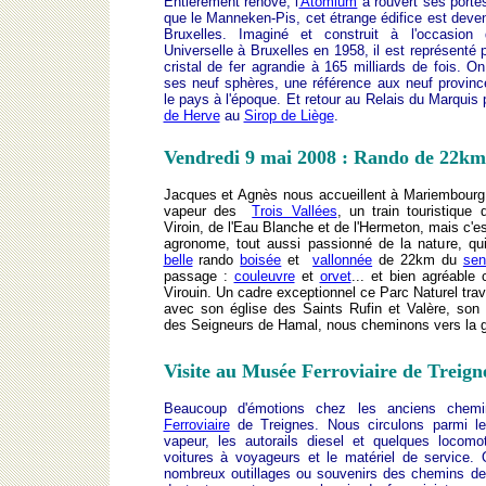
Entièrement rénové, l
'Atomium
a rouvert ses porte
que le Manneken-Pis, cet étrange édifice est deven
Bruxelles. Imaginé et construit à l'occasion
Universelle à Bruxelles en 1958, il est représenté 
cristal de fer agrandie à 165 milliards de fois. 
ses neuf sphères, une référence aux neuf provin
le pays à l'époque. Et retour au Relais du Marquis
de Herve
au
Sirop de Liège
.
Vendredi 9 mai 2008 : Rando de 22k
Jacques et Agnès nous accueillent à Mariembourg
vapeur des
Trois Vallées
, un train touristique 
Viroin, de l'Eau Blanche et de l'Hermeton, mais c'es
agronome, tout aussi passionné de la nature, qu
belle
rando
boisée
et
vallonnée
de 22km du
sen
passage :
couleuvre
et
orvet
... et bien agréable
Virouin. Un cadre exceptionnel ce Parc Naturel trav
avec son église des Saints Rufin et Valère, son 
des Seigneurs de Hamal, nous cheminons vers la g
Visite au Musée Ferroviaire de Treign
Beaucoup d'émotions chez les anciens chem
Ferroviaire
de Treignes. Nous circulons parmi l
vapeur, les autorails diesel et quelques locom
voitures à voyageurs et le matériel de service.
nombreux outillages ou souvenirs des chemins de f