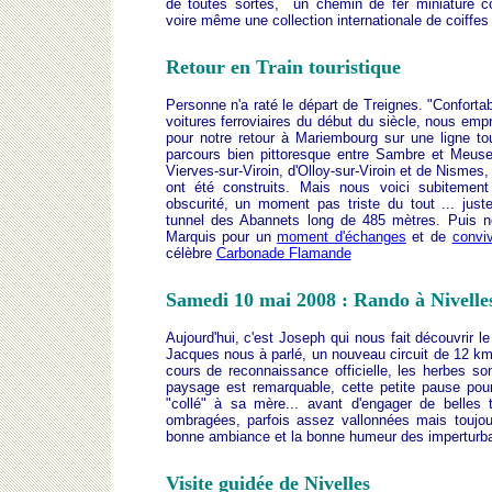
de toutes sortes, un chemin de fer miniature c
voire même une collection internationale de coiffe
Retour en Train touristique
Personne n'a raté le départ de Treignes. "Conforta
voitures ferroviaires du début du siècle, nous emp
pour notre retour à Mariembourg sur une ligne tou
parcours bien pittoresque entre Sambre et Meuse
Vierves-sur-Viroin, d'Olloy-sur-Viroin et de Nismes, 
ont été construits. Mais nous voici subitemen
obscurité, un moment pas triste du tout ... just
tunnel des Abannets long de 485 mètres. Puis n
Marquis pour un
moment d'échanges
et de
conviv
célèbre
Carbonade Flamande
Samedi 10 mai 2008 : Rando à Nivelle
Aujourd'hui, c'est Joseph qui nous fait découvrir le
Jacques nous à parlé, un nouveau circuit de 12 km
cours de reconnaissance officielle, les herbes so
paysage est remarquable, cette petite pause pour
"collé" à sa mère... avant d'engager de belles t
ombragées, parfois assez vallonnées mais toujou
bonne ambiance et la bonne humeur des imperturb
Visite guidée de Nivelles