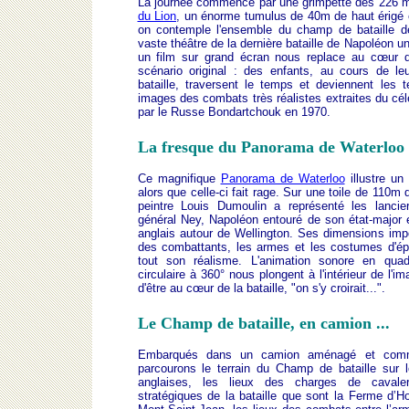
La journée commence par une grimpette des 226 m
du Lion
, un énorme tumulus de 40m de haut érigé e
on contemple l'ensemble du champ de bataille de
vaste théâtre de la dernière bataille de Napoléon un
un film sur grand écran nous replace au cœur de 
scénario original : des enfants, au cours de l
bataille, traversent le temps et deviennent les
images des combats très réalistes extraites du célè
par le Russe Bondartchouk en 1970.
La fresque du Panorama de Waterloo
Ce magnifique
Panorama de Waterloo
illustre un
alors que celle-ci fait rage. Sur une toile de 110m
peintre Louis Dumoulin a représenté les lancie
général Ney, Napoléon entouré de son état-major e
anglais autour de Wellington. Ses dimensions im
des combattants, les armes et les costumes d'ép
tout son réalisme. L'animation sonore en quadr
circulaire à 360° nous plongent à l'intérieur de l'im
d'être au cœur de la bataille, "on s'y croirait...".
Le Champ de bataille, en camion ...
Embarqués dans un camion aménagé et comme
parcourons le terrain du Champ de bataille sur l
anglaises, les lieux des charges de cavaler
stratégiques de la bataille que sont la Ferme d