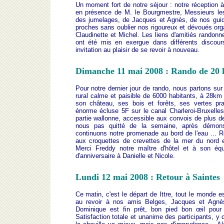
Un moment fort de notre séjour : notre réception à 
en présence de M. le Bourgmestre, Messieurs le
des jumelages, de Jacques et Agnès, de nos guid
proches sans oublier nos rigoureux et dévoués org
Claudinette et Michel. Les liens d'amitiés randonne
ont été mis en exergue dans différents discour
invitation au plaisir de se revoir à nouveau.
Dimanche 11 mai 2008 : Rando de 20 
Pour notre dernier jour de rando, nous partons su
rural calme et paisible de 6000 habitants, à 28km
son château, ses bois et forêts, ses vertes pr
énorme écluse 5F sur le canal Charleroi-Bruxelle
partie wallonne, accessible aux convois de plus d
nous pas quitté de la semaine, après démonst
continuons notre promenade au bord de l'eau ... Ret
aux croquettes de crevettes de la mer du nord
Merci Freddy notre maître d'hôtel et à son é
d'anniversaire à Danielle et Nicole.
Lundi 12 mai 2008 : Retour à Saintes
Ce matin, c'est le départ de Ittre, tout le monde es
au revoir à nos amis Belges, Jacques et Agnès
Dominique est fin prêt, bon pied bon œil pour
Satisfaction totale et unanime des participants, y