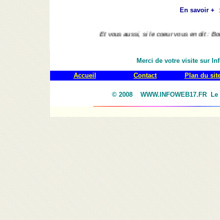
En savoir +
Et vous aussi, si le coeur vous en dit : Bon voyage e
Merci de votre visite sur I
Accueil
Contact
Plan du sit
© 2008 WWW.INFOWEB17.FR Le Guid