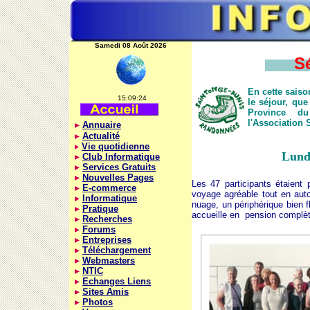
Samedi 08 Août 2026
Séj
En cette saiso
15:09:24
le séjour, qu
Province d
l'Association
Annuaire
Actualité
Vie quotidienne
Lundi
Club Informatique
Services Gratuits
Nouvelles Pages
Les 47 participants étaient 
E-commerce
voyage agréable tout en auto
Informatique
nuage, un périphérique bien f
Pratique
accueille en pension complèt
Recherches
Forums
Entreprises
Téléchargement
Webmasters
NTIC
Echanges Liens
Sites Amis
Photos