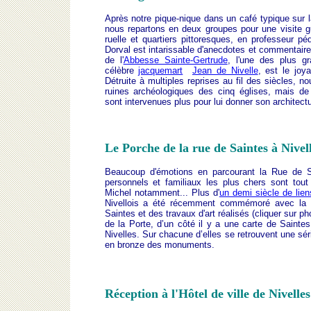
Après notre pique-nique dans un café typique sur 
nous repartons en deux groupes pour une visite gu
ruelle et quartiers pittoresques, en professeur p
Dorval est intarissable d'anecdotes et commentaire
de l'
Abbesse Sainte-Gertrude
, l'une des plus g
célèbre
jacquemart
Jean de Nivelle
, est le joya
Détruite à multiples reprises au fil des siècles, n
ruines archéologiques des cinq églises, mais de
sont intervenues plus pour lui donner son architectu
Le Porche de la rue de Saintes à Nivel
Beaucoup d'émotions en parcourant la Rue de S
personnels et familiaux les plus chers sont tou
Michel notamment... Plus d'
un demi siècle de lien
Nivellois a été récemment commémoré avec la r
Saintes et des travaux d'art réalisés (cliquer sur phot
de la Porte, d’un côté il y a une carte de Saintes
Nivelles. Sur chacune d’elles se retrouvent une sé
en bronze des monuments.
Réception à l'Hôtel de ville de Nivelles