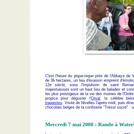
C'est l'heure du pique-nique près de l'Abbaye de V
de 36 hectares, un lieu d'évasion empreint d'émoti
12e siècle, sous l'impulsion de saint Bernar
majestueuses sont un haut lieu de balades et cons
les plus prestigieux de la vie des moines de l'Ord
propice pour déguster l'
Orval
, la célèbre biè
trappistes
. Visite de Nivelles l'après-midi, puis dîn
chocolats belges de la confiserie "Trésor sucré" : u
Mercredi 7 mai 2008 : Rando à Water