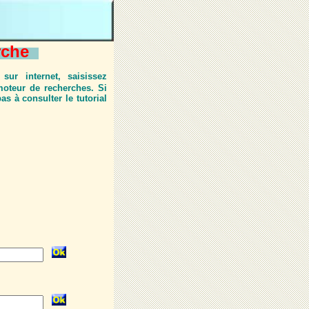
erche
sur internet, saisissez
oteur de recherches. Si
s à consulter le tutorial