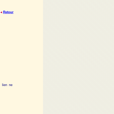
Retour
 lien ne