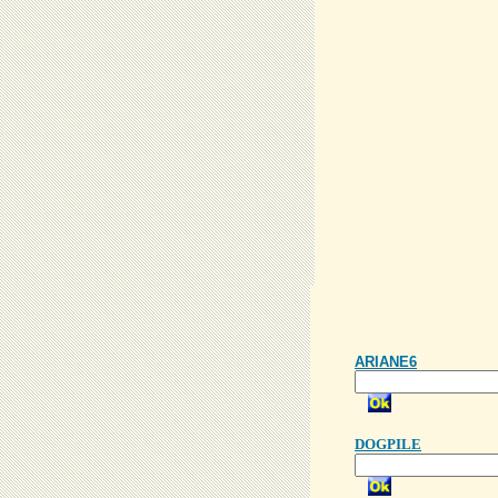
ARIANE6
DOGPILE