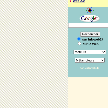
Web 2.0
sur Infoweb17
sur le Web
www.infoweb17.fr