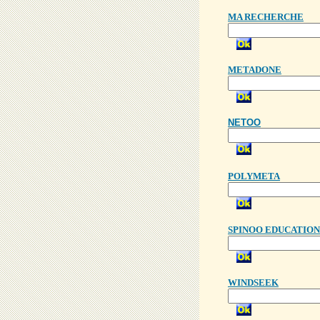
MA RECHERCHE
METADONE
NETOO
POLYMETA
SPINOO EDUCATION
WINDSEEK