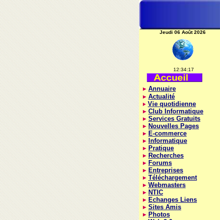
Jeudi 06 Août 2026
12:34:17
Annuaire
Actualité
Vie quotidienne
Club Informatique
Services Gratuits
Nouvelles Pages
E-commerce
Informatique
Pratique
Recherches
Forums
Entreprises
Téléchargement
Webmasters
NTIC
Echanges Liens
Sites Amis
Photos