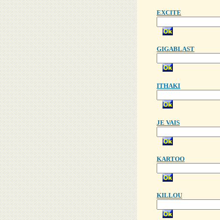
EXCITE
GIGABLAST
ITHAKI
JE VAIS
KARTOO
KILLOU