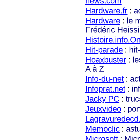
news.com
Hardware.
fr
:
a
Hardware
:
le 
Frédéric Heiss
Histoire.info.On
Hit-parade
:
hit
H
oaxbuster
:
le
A à Z
Info-du-net
:
ac
Infop
rat.net
:
in
Jacky PC
:
tru
Jeuxvideo
:
por
Lagravuredecd
Me
moclic
:
ast
Microsoft
:
Micr