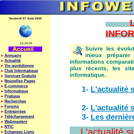
Vendredi 07 Août 2026
INF
18:34:06
Suivre les évol
mieux préparer
Annuaire
Actualité
informations comparative
Vie quotidienne
plus récents, les sit
Club Informatique
informatique.
Services Gratuits
Nouvelles Pages
E-commerce
1-
L'actualité 
Informatique
Pratique
Recherches
2-
L'actualité 
Forums
Entreprises
3-
Les dernière
Téléchargement
Webmasters
NTIC
L'actualité s
Echanges Liens