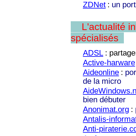
ZDNet
:
un port
L'actualité i
spécialisés
ADSL
:
partage
Active-harware
Aideonline
:
por
de la mic
ro
AideW
indows.n
bien débuter
An
onimat.org
:
Antalis-informa
Anti-
piraterie.c