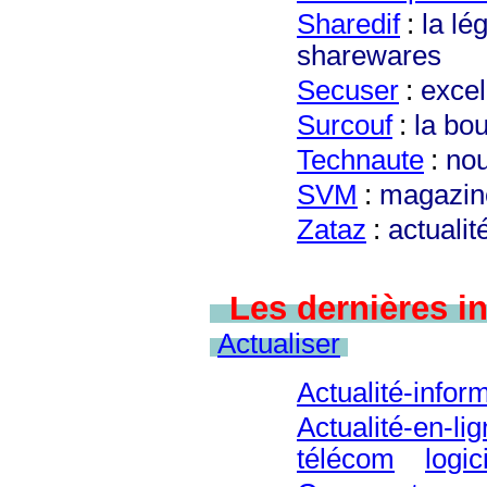
Sharedif
:
la lé
sharewares
Secuser
:
excel
Surcouf
:
la bo
T
echnaute
:
nou
SV
M
:
magazine
Zataz
:
actualit
Les dernières
i
Actualiser
Actualité-infor
Actualité-en-li
télécom
logic