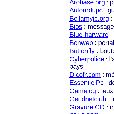
Arobase.org
:
p
Autourdupc
:
gu
Bellamyjc.org
:
Bios
:
messages
Bl
ue-harware
:
Bo
nweb
:
porta
Buttonfly
:
bout
Cy
berpolice
:
l
pays
Dico
fr.com
:
mé
EssentielPc
:
d
Ga
melog
:
jeux
Gendnetclub
:
t
Gravure CD
:
i