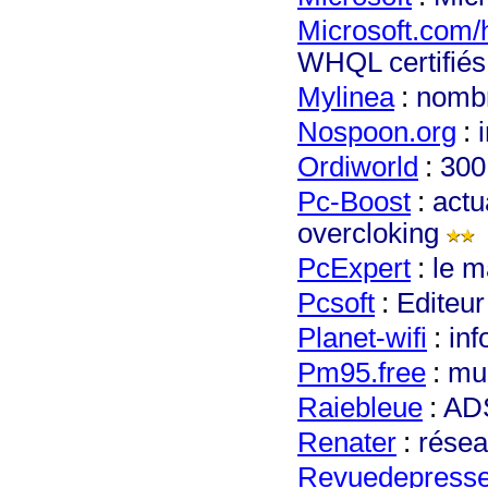
Microsoft.com/h
WHQL certifiés
My
linea
:
nombr
Nospoon.org
:
Ordiworld
:
300
Pc-Boost
:
actu
overcloking
PcExpert
:
le 
Pcsoft
:
Editeu
Planet-wifi
:
inf
Pm95.free
:
mul
R
aiebleue
:
ADS
Renater
:
résea
Rev
uedepresse