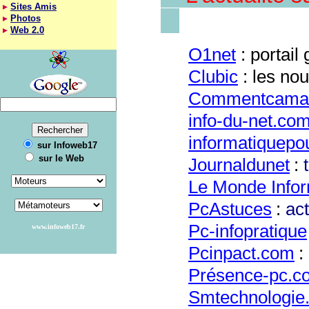
Sites Amis
Photos
Web 2.0
O1net
: portail
Clubic
: les no
Commentcama
info-du-net.co
informatiquepo
sur Infoweb17
sur le Web
Jo
urnaldunet
:
Le
Monde Infor
PcAstuces
:
act
Pc-infopratique
www.infoweb17.fr
Pcinpact.com
:
Présence-pc.c
Smtechnologie